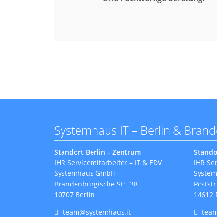
Systemhaus IT – Berlin & Bran
Standort Berlin – Zentrum
Stando
IHR Servicemitarbeiter – IT & EDV
IHR Ser
Systemhaus GmbH
Syste
Brandenburgische Str. 38
Poststr
10707 Berlin
14612 
team@systemhaus.it
tea