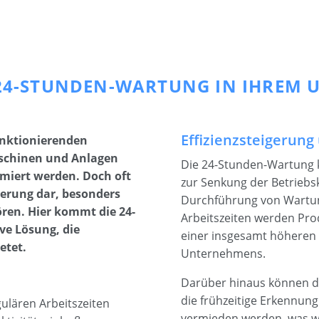
: 24-STUNDEN-WARTUNG IN IHREM
Effizienzsteigerung
unktionierenden
aschinen und Anlagen
Die 24-Stunden-Wartung k
imiert werden. Doch oft
zur Senkung der Betriebs
derung dar, besonders
Durchführung von Wartun
ren. Hier kommt die 24-
Arbeitszeiten werden Prod
ve Lösung, die
einer insgesamt höheren P
etet.
Unternehmens.
Darüber hinaus können du
die frühzeitige Erkennu
lären Arbeitszeiten
vermieden werden, was w