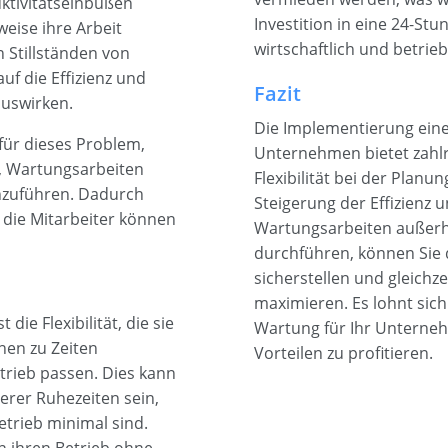
ktivitätseinbußen
Investition in eine 24-St
eise ihre Arbeit
wirtschaftlich und betrieb
Stillständen von
uf die Effizienz und
Fazit
auswirken.
Die Implementierung ein
für dieses Problem,
Unternehmen bietet zahlr
, Wartungsarbeiten
Flexibilität bei der Planu
hzuführen. Dadurch
Steigerung der Effizienz
die Mitarbeiter können
Wartungsarbeiten außerha
durchführen, können Sie 
sicherstellen und gleichz
maximieren. Es lohnt sich
die Flexibilität, die sie
Wartung für Ihr Unterneh
en zu Zeiten
Vorteilen zu profitieren.
rieb passen. Dies kann
rer Ruhezeiten sein,
trieb minimal sind.