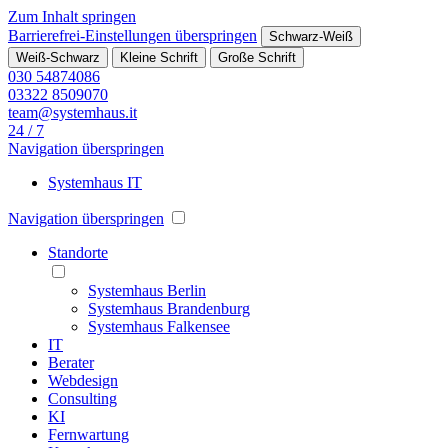
Zum Inhalt springen
Barrierefrei-Einstellungen überspringen
Schwarz-Weiß
Weiß-Schwarz
Kleine Schrift
Große Schrift
030 54874086
03322 8509070
team@systemhaus.it
24 / 7
Navigation überspringen
Systemhaus IT
Navigation überspringen
Standorte
Systemhaus Berlin
Systemhaus Brandenburg
Systemhaus Falkensee
IT
Berater
Webdesign
Consulting
KI
Fernwartung