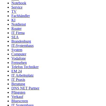
Notebook
Service
TV
Fachhändler
KI
Notdienst
Router
IT Firma
SEA
Brandenburg
IT-Systemhaus
System
Computer
Vodafone
Fernsehen
Telefon Techniker
EM 24
IT Arbeitsplatz
IT Praxis
Beratung
DNS NET Partner
Pfingsten
Verkauf
Bluescreen
IT Systemhaus