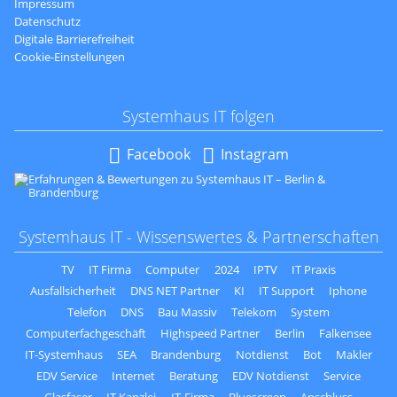
Impressum
Datenschutz
Digitale Barrierefreiheit
Cookie-Einstellungen
Systemhaus IT folgen
Navigation
Facebook
Instagram
überspringen
Systemhaus IT - Wissenswertes & Partnerschaften
TV
IT Firma
Computer
2024
IPTV
IT Praxis
Ausfallsicherheit
DNS NET Partner
KI
IT Support
Iphone
Telefon
DNS
Bau Massiv
Telekom
System
Computerfachgeschäft
Highspeed Partner
Berlin
Falkensee
IT-Systemhaus
SEA
Brandenburg
Notdienst
Bot
Makler
EDV Service
Internet
Beratung
EDV Notdienst
Service
Glasfaser
IT Kanzlei
IT-Firma
Bluescreen
Anschluss