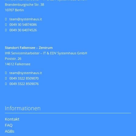
Brandenburgische Str. 38
10707 Berlin
team@systemhaus.it
0049 30 54874086
0049 30 64074526
Standort Falkensee – Zentrum
IHR Servicemitarbeiter – IT & EDV Systemhaus GmbH
Poststr. 26
14612 Falkensee
team@systemhaus.it
0049 3322 8509070
0049 3322 8509076
Informationen
Navigation
Kontakt
überspringen
FAQ
AGBs