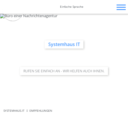
Zum
Navigation
Navigation
Barrierefrei-
Inhalt
überspringen
überspringen
Einfache Sprache
Einstellungen
springen
überspringen
Systemhaus IT
RUFEN SIE EINFACH AN - WIR HELFEN AUCH IHNEN.
SYSTEMHAUS.IT
EMPFEHLUNGEN