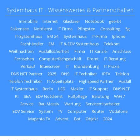
Systemhaus IT - Wissenswertes & Partnerschaften
Immobilie
Internet
Glasfaser
Notebook
geerbt
Falkensee
Notdienst
IT Firma
Pfingsten
Consulting
5g
IT-Systemhaus
EM 24
Systemhaus
IT-Firma
Iphone
Fachhändler
EM
IT & EDV Systemhaus
Telekom
Weihnachten
Ausfallsicherheit
Firma
IT Kanzlei
Anschluss
Fernsehen
Computerfachgeschäft
Promt
IT-Beratung
Verkauf
Bluescreen
IT
Brandenburg
IT Praxis
DNS NET Partner
2025
DNS
IT Techniker
IPTV
Telefon
Telefon Techniker
IT Arbeitsplatz
Highspeed Partner
Ausfall
IT Systemhaus
Berlin
LED
Makler
IT Support
DNS:NET
KI
SEA
EDV Notdienst
Fußpflege
Beratung
WiFi 7
Service
Bau Massiv
Wartung
Servicemitarbeiter
EDV Service
System
TV
Computer
Router
Vodafone
Magenta TV
Advent
Bot
Objekt
2024