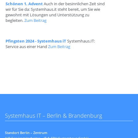
Schönen 1. Advent
Auch in der besinnlichen Zeit sind
wir für Sie da: Systemhaus.it steht bereit, um Sie wie
gewohnt mit Lösungen und Unterstützung zu
begleiten.
Zum Beitrag
Pfingsten 2024 - Systemhaus iT
Systemhaus.IT:
Service aus einer Hand
Zum Beitrag
Systemhaus IT – Berlin & Brandenburg
Standort Berlin – Zentrum