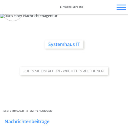
Zum
Navigation
Navigation
Barrierefrei-
Inhalt
überspringen
überspringen
Einfache Sprache
Einstellungen
springen
überspringen
Systemhaus IT
RUFEN SIE EINFACH AN - WIR HELFEN AUCH IHNEN.
SYSTEMHAUS.IT
EMPFEHLUNGEN
Nachrichtenbeiträge