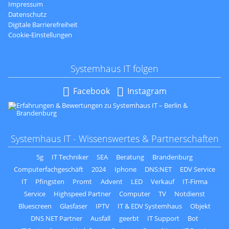
Impressum
Datenschutz
Digitale Barrierefreiheit
Cookie-Einstellungen
Systemhaus IT folgen
Navigation
Facebook
Instagram
überspringen
Systemhaus IT - Wissenswertes & Partnerschaften
5g
IT Techniker
SEA
Beratung
Brandenburg
Computerfachgeschäft
2024
Iphone
DNS:NET
EDV Service
IT
Pfingsten
Promt
Advent
LED
Verkauf
IT-Firma
Service
Highspeed Partner
Computer
TV
Notdienst
Bluescreen
Glasfaser
IPTV
IT & EDV Systemhaus
Objekt
DNS NET Partner
Ausfall
geerbt
IT Support
Bot