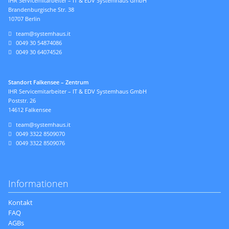
IHR Servicemitarbeiter – IT & EDV Systemhaus GmbH
Brandenburgische Str. 38
10707 Berlin
team@systemhaus.it
0049 30 54874086
0049 30 64074526
Standort Falkensee – Zentrum
IHR Servicemitarbeiter – IT & EDV Systemhaus GmbH
Poststr. 26
14612 Falkensee
team@systemhaus.it
0049 3322 8509070
0049 3322 8509076
Informationen
Navigation
Kontakt
überspringen
FAQ
AGBs