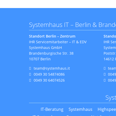
Systemhaus IT – Berlin & Bran
Standort Berlin – Zentrum
Stando
IHR Servicemitarbeiter – IT & EDV
IHR Ser
Systemhaus GmbH
Syste
Brandenburgische Str. 38
Poststr
10707 Berlin
14612 
team@systemhaus.it
tea
0049 30 54874086
0049
0049 30 64074526
0049
Sys
IT-Beratung
Systemhaus
Highspee