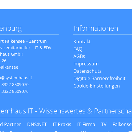
denburg
Informationen
Navigation
rt Falkensee – Zentrum
Kontakt
überspringen
vicemitarbeiter – IT & EDV
FAQ
mhaus GmbH
AGBs
. 26
Impressum
Falkensee
Datenschutz
m@systemhaus.it
Digitale Barrierefreiheit
 3322 8509070
Cookie-Einstellungen
 3322 8509076
temhaus IT - Wissenswertes & Partnerscha
d Partner
DNS:NET
IT Praxis
IT-Firma
TV
Falkense