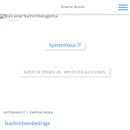
Zum
Navigation
Navigation
Barrierefrei-
Inhalt
überspringen
überspringen
Einfache Sprache
Einstellungen
springen
überspringen
Systemhaus IT
RUFEN SIE EINFACH AN - WIR HELFEN AUCH IHNEN.
SYSTEMHAUS.IT
EMPFEHLUNGEN
Nachrichtenbeiträge