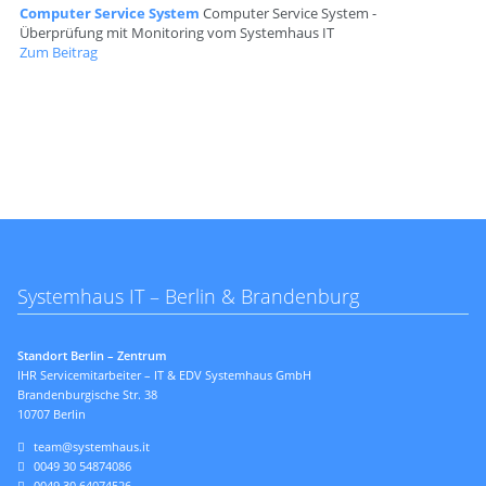
Computer Service System
Computer Service System -
Überprüfung mit Monitoring vom Systemhaus IT
Zum Beitrag
Systemhaus IT – Berlin & Brandenburg
Standort Berlin – Zentrum
IHR Servicemitarbeiter – IT & EDV Systemhaus GmbH
Brandenburgische Str. 38
10707 Berlin
team@systemhaus.it
0049 30 54874086
0049 30 64074526