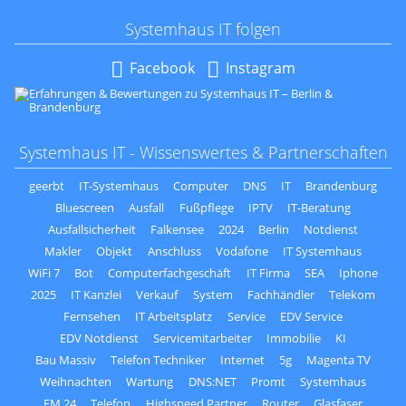
Systemhaus IT folgen
Navigation
Facebook
Instagram
überspringen
Systemhaus IT - Wissenswertes & Partnerschaften
geerbt
IT-Systemhaus
Computer
DNS
IT
Brandenburg
Bluescreen
Ausfall
Fußpflege
IPTV
IT-Beratung
Ausfallsicherheit
Falkensee
2024
Berlin
Notdienst
Makler
Objekt
Anschluss
Vodafone
IT Systemhaus
WiFi 7
Bot
Computerfachgeschäft
IT Firma
SEA
Iphone
2025
IT Kanzlei
Verkauf
System
Fachhändler
Telekom
Fernsehen
IT Arbeitsplatz
Service
EDV Service
EDV Notdienst
Servicemitarbeiter
Immobilie
KI
Bau Massiv
Telefon Techniker
Internet
5g
Magenta TV
Weihnachten
Wartung
DNS:NET
Promt
Systemhaus
EM 24
Telefon
Highspeed Partner
Router
Glasfaser