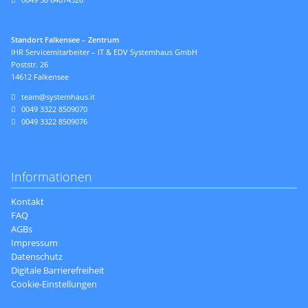
Standort Falkensee – Zentrum
IHR Servicemitarbeiter – IT & EDV Systemhaus GmbH
Poststr. 26
14612 Falkensee
team@systemhaus.it
0049 3322 8509070
0049 3322 8509076
Informationen
Navigation
Kontakt
überspringen
FAQ
AGBs
Impressum
Datenschutz
Digitale Barrierefreiheit
Cookie-Einstellungen