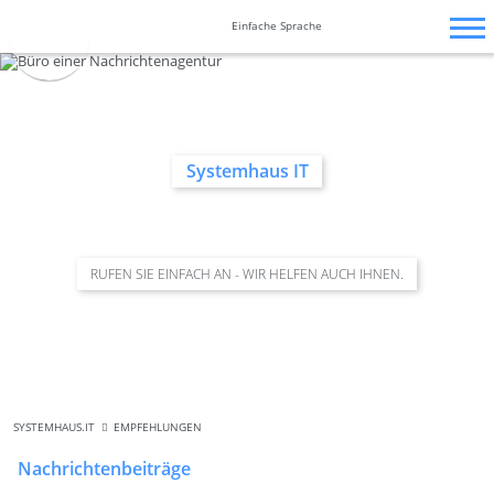
Zum
Navigation
Navigation
Barrierefrei-
Inhalt
überspringen
überspringen
Einfache Sprache
Einstellungen
springen
überspringen
Systemhaus IT
RUFEN SIE EINFACH AN - WIR HELFEN AUCH IHNEN.
SYSTEMHAUS.IT
EMPFEHLUNGEN
Nachrichtenbeiträge