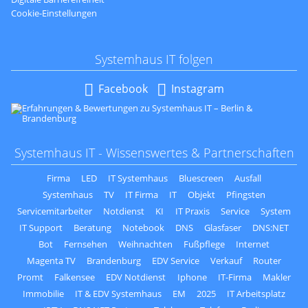
Cookie-Einstellungen
Systemhaus IT folgen
Navigation
Facebook
Instagram
überspringen
Systemhaus IT - Wissenswertes & Partnerschaften
Firma
LED
IT Systemhaus
Bluescreen
Ausfall
Systemhaus
TV
IT Firma
IT
Objekt
Pfingsten
Servicemitarbeiter
Notdienst
KI
IT Praxis
Service
System
IT Support
Beratung
Notebook
DNS
Glasfaser
DNS:NET
Bot
Fernsehen
Weihnachten
Fußpflege
Internet
Magenta TV
Brandenburg
EDV Service
Verkauf
Router
Promt
Falkensee
EDV Notdienst
Iphone
IT-Firma
Makler
Immobilie
IT & EDV Systemhaus
EM
2025
IT Arbeitsplatz