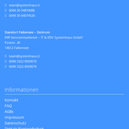
team@systemhaus.it
0049 30 54874086
0049 30 64074526
Standort Falkensee – Zentrum
IHR Servicemitarbeiter – IT & EDV Systemhaus GmbH
Poststr. 26
14612 Falkensee
team@systemhaus.it
0049 3322 8509070
0049 3322 8509076
Informationen
Navigation
Kontakt
überspringen
FAQ
AGBs
Impressum
Datenschutz
Digitale Barrierefreiheit