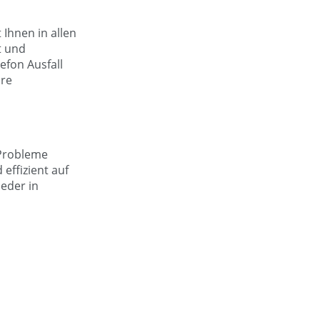
Ihnen in allen
t und
efon Ausfall
hre
 Probleme
effizient auf
ieder in