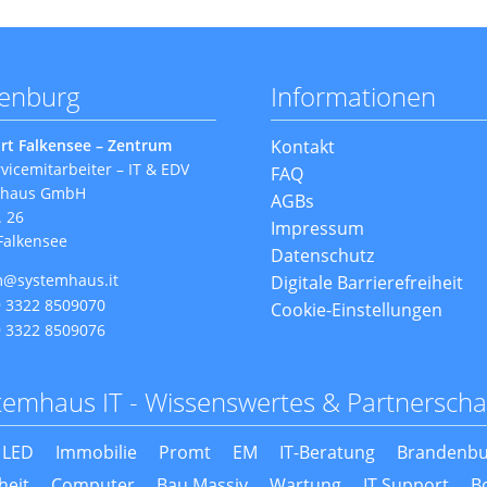
denburg
Informationen
Navigation
rt Falkensee – Zentrum
Kontakt
überspringen
vicemitarbeiter – IT & EDV
FAQ
mhaus GmbH
AGBs
. 26
Impressum
Falkensee
Datenschutz
m@systemhaus.it
Digitale Barrierefreiheit
 3322 8509070
Cookie-Einstellungen
 3322 8509076
temhaus IT - Wissenswertes & Partnerscha
LED
Immobilie
Promt
EM
IT-Beratung
Brandenbu
heit
Computer
Bau Massiv
Wartung
IT Support
B