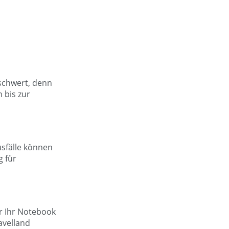
schwert, denn
 bis zur
usfälle können
g für
er Ihr Notebook
avelland