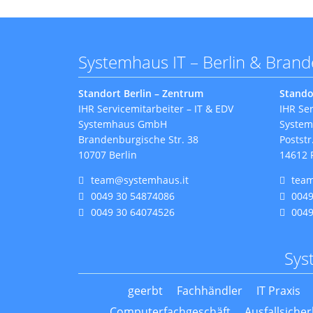
Systemhaus IT – Berlin & Bran
Standort Berlin – Zentrum
Stando
IHR Servicemitarbeiter – IT & EDV
IHR Ser
Systemhaus GmbH
Syste
Brandenburgische Str. 38
Poststr
10707 Berlin
14612 
team@systemhaus.it
tea
0049 30 54874086
0049
0049 30 64074526
0049
Sys
geerbt
Fachhändler
IT Praxis
Computerfachgeschäft
Ausfallsicher