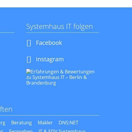
Systemhaus IT folgen
Navigation
Facebook
überspringen
Instagram
ften
rg
Beratung
Makler
DNS:NET
ot
Fernsehen
IT & EDV Systemhaus