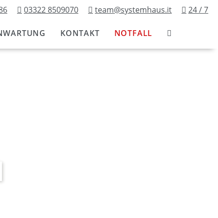
86
03322 8509070
team@systemhaus.it
24 / 7
NWARTUNG
KONTAKT
NOTFALL