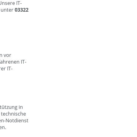
Unsere IT-
n unter
03322
n vor
fahrenen IT-
er IT-
tützung in
 technische
den-Notdienst
en.