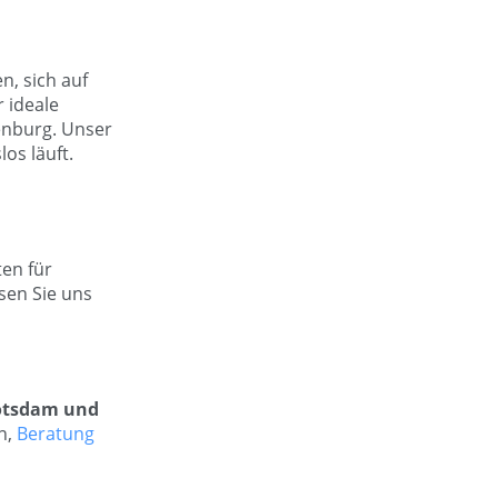
n, sich auf
 ideale
enburg. Unser
os läuft.
ten für
sen Sie uns
Potsdam und
n,
Beratung