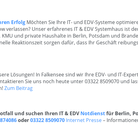
hren Erfolg
Möchten Sie Ihre IT- und EDV-Systeme optimiere
w verlassen? Unser erfahrenes IT & EDV Systemhaus ist der
 KMU und private Haushalte in Berlin, Potsdam und Brand
le Reaktionszeit sorgen dafür, dass Ihr Geschäft reibungsl
sere Lösungen! In Falkensee sind wir Ihre EDV- und IT-Exper
taktieren Sie uns noch heute unter 03322 8509070 und las
n!
Zum Beitrag
Notfall und suchen Ihren IT & EDV
Notdienst
für Berlin, 
4874086
oder
03322 8509070
Internet Presse
– Informatione