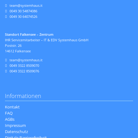
team@systemhaus.it
0049 30 54874086
0049 30 64074526
Standort Falkensee – Zentrum
IHR Servicemitarbeiter – IT & EDV Systemhaus GmbH
Poststr. 26
14612 Falkensee
team@systemhaus.it
0049 3322 8509070
0049 3322 8509076
Informationen
Navigation
Kontakt
überspringen
FAQ
AGBs
Impressum
Datenschutz
Digitale Barrierefreiheit