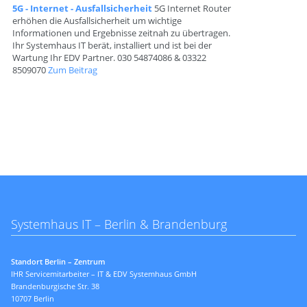
5G - Internet - Ausfallsicherheit
5G Internet Router
erhöhen die Ausfallsicherheit um wichtige
Informationen und Ergebnisse zeitnah zu übertragen.
Ihr Systemhaus IT berät, installiert und ist bei der
Wartung Ihr EDV Partner. 030 54874086 & 03322
8509070
Zum Beitrag
Systemhaus IT – Berlin & Brandenburg
Standort Berlin – Zentrum
IHR Servicemitarbeiter – IT & EDV Systemhaus GmbH
Brandenburgische Str. 38
10707 Berlin