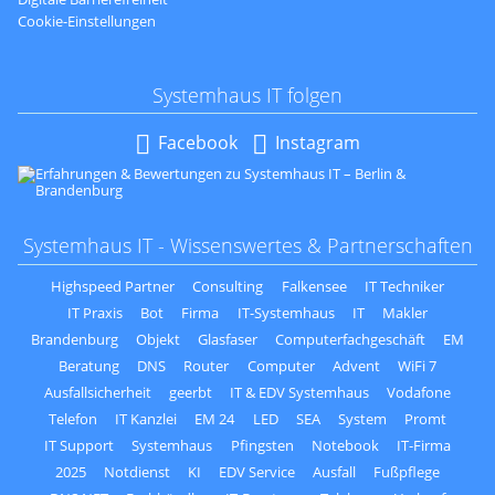
Cookie-Einstellungen
Systemhaus IT folgen
Navigation
Facebook
Instagram
überspringen
Systemhaus IT - Wissenswertes & Partnerschaften
Highspeed Partner
Consulting
Falkensee
IT Techniker
IT Praxis
Bot
Firma
IT-Systemhaus
IT
Makler
Brandenburg
Objekt
Glasfaser
Computerfachgeschäft
EM
Beratung
DNS
Router
Computer
Advent
WiFi 7
Ausfallsicherheit
geerbt
IT & EDV Systemhaus
Vodafone
Telefon
IT Kanzlei
EM 24
LED
SEA
System
Promt
IT Support
Systemhaus
Pfingsten
Notebook
IT-Firma
2025
Notdienst
KI
EDV Service
Ausfall
Fußpflege