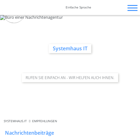
Zum
Navigation
Navigation
Barrierefrei-
Inhalt
überspringen
überspringen
Einfache Sprache
Einstellungen
springen
überspringen
Systemhaus IT
RUFEN SIE EINFACH AN - WIR HELFEN AUCH IHNEN.
SYSTEMHAUS.IT
EMPFEHLUNGEN
Nachrichtenbeiträge