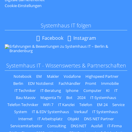
Cookie-Einstellungen
Systemhaus IT folgen
Navigation
Facebook
Instagram
überspringen
Systemhaus IT - Wissenswertes & Partnerschaften
Notebook
EM
Makler
Vodafone
Highspeed Partner
Berlin
EDV Notdienst
Fachhändler
Promt
Immobilie
IT Techniker
IT-Beratung
Iphone
Computer
KI
IT
Bau Massiv
Magenta TV
Bot
2024
IT-Systemhaus
Telefon Techniker
WiFi 7
IT Kanzlei
Telefon
EM 24
Service
System
IT & EDV Systemhaus
Verkauf
IT Systemhaus
Internet
IT Arbeitsplatz
Objekt
DNS NET Partner
Servicemitarbeiter
Consulting
DNS:NET
Ausfall
IT-Firma