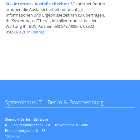
5G - Internet - Ausfallsicherheit
5G Internet Router
erhöhen die Ausfallsicherheit um wichtige
Informationen und Ergebnisse zeitnah zu übertragen.
Ihr Systemhaus IT berät, installiert und ist bei der
Wartung Ihr EDV Partner. 030 54874086 & 03322
8509070
Zum Beitrag
Systemhaus IT – Berlin & Brandenburg
Standort Berlin – Zentrum
IHR Servicemitarbeiter – IT & EDV Systemhaus GmbH
Brandenburgische Str. 38
10707 Berlin