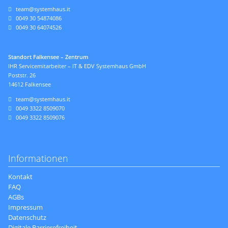
team@systemhaus.it
0049 30 54874086
0049 30 64074526
Standort Falkensee – Zentrum
IHR Servicemitarbeiter – IT & EDV Systemhaus GmbH
Poststr. 26
14612 Falkensee
team@systemhaus.it
0049 3322 8509070
0049 3322 8509076
Informationen
Navigation
Kontakt
überspringen
FAQ
AGBs
Impressum
Datenschutz
Digitale Barrierefreiheit