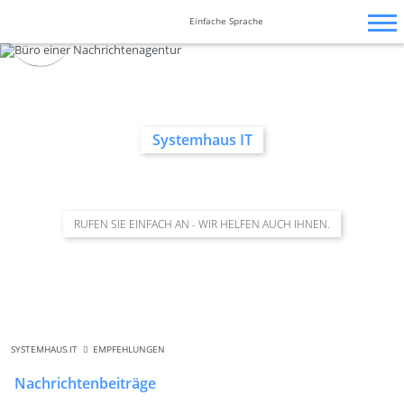
Zum
Navigation
Navigation
Barrierefrei-
Inhalt
überspringen
überspringen
Einfache Sprache
Einstellungen
springen
überspringen
Systemhaus IT
RUFEN SIE EINFACH AN - WIR HELFEN AUCH IHNEN.
SYSTEMHAUS.IT
EMPFEHLUNGEN
Nachrichtenbeiträge