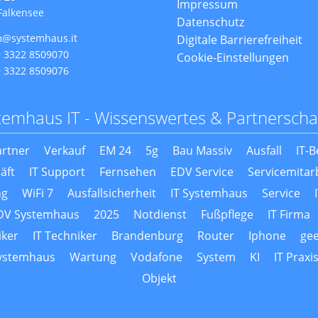
Impressum
Falkensee
Datenschutz
m@systemhaus.it
Digitale Barrierefreiheit
 3322 8509070
Cookie-Einstellungen
 3322 8509076
temhaus IT - Wissenswertes & Partnerscha
rtner
Verkauf
EM 24
5g
Bau Massiv
Ausfall
IT-
äft
IT Support
Fernsehen
EDV Service
Servicemitar
ng
WiFi 7
Ausfallsicherheit
IT Systemhaus
Service
EDV Systemhaus
2025
Notdienst
Fußpflege
IT Firma
iker
IT Techniker
Brandenburg
Router
Iphone
gee
ystemhaus
Wartung
Vodafone
System
KI
IT Praxi
Objekt