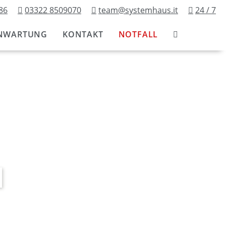
86
03322 8509070
team@systemhaus.it
24 / 7
NWARTUNG
KONTAKT
NOTFALL