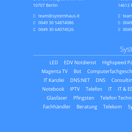
10707 Berlin
14612 
team@systemhaus.it
tea
0049 30 54874086
0049
0049 30 64074526
0049
Sys
LED
EDV Notdienst
Highspeed Pa
Magenta TV
Bot
Computerfachgesch
IT Kanzlei
DNS:NET
DNS
Consulti
Notebook
IPTV
Telefon
IT
IT & 
Glasfaser
Pfingsten
Telefon Techn
Fachhändler
Beratung
Telekom
S