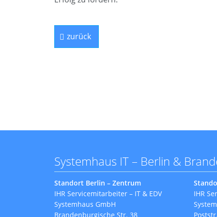
zurück
Systemhaus IT – Berlin & Bran
Standort Berlin – Zentrum
Stando
IHR Servicemitarbeiter – IT & EDV
IHR Ser
Systemhaus GmbH
Syste
Brandenburgische Str. 38
Poststr