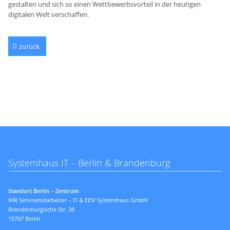
gestalten und sich so einen Wettbewerbsvorteil in der heutigen
digitalen Welt verschaffen.
zurück
Systemhaus IT – Berlin & Brandenburg
Standort Berlin – Zentrum
IHR Servicemitarbeiter – IT & EDV Systemhaus GmbH
Brandenburgische Str. 38
10707 Berlin