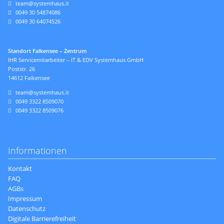
team@systemhaus.it
0049 30 54874086
0049 30 64074526
Standort Falkensee – Zentrum
IHR Servicemitarbeiter – IT & EDV Systemhaus GmbH
Poststr. 26
14612 Falkensee
team@systemhaus.it
0049 3322 8509070
0049 3322 8509076
Informationen
Navigation
Kontakt
überspringen
FAQ
AGBs
Impressum
Datenschutz
Digitale Barrierefreiheit