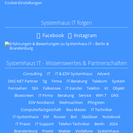
Cookie-Einstellungen
Systemhaus IT folgen
Navigation
Facebook
Instagram
überspringen
Systemhaus IT - Wissenswertes & Partnerschaften
Consulting
IT
IT & EDV Systemhaus
Advent
DNS NET Partner
5g
Firma
IT-Beratung
Telekom
System
Fernsehen
SEA
Falkensee
IT Kanzlei
Telefon
KI
Objekt
Bluescreen
IT-Firma
Beratung
Service
WiFi 7
DNS
EDV Notdienst
Weihnachten
Pfingsten
Computerfachgeschäft
Bau Massiv
IT Techniker
IT-Systemhaus
EM
Router
Bot
Glasfaser
Notebook
IT Praxis
IT Support
Telefon Techniker
Berlin
2024
Brandenburg
Promt
Makler
Vodafone
Systemhaus