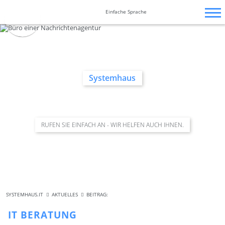
Zum
Navigation
Navigation
Barrierefrei-
Inhalt
überspringen
überspringen
Einfache Sprache
Einstellungen
springen
überspringen
Systemhaus
RUFEN SIE EINFACH AN - WIR HELFEN AUCH IHNEN.
SYSTEMHAUS.IT
AKTUELLES
BEITRAG:
IT BERATUNG