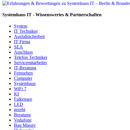
Systemhaus IT - Wissenswertes & Partnerschaften
System
IT Techniker
Ausfallsicherheit
IT Firma
SEA
Anschluss
Telefon Techniker
Servicemitarbeiter
IT-Beratung
Fernsehen
Computer
Systemhaus
WiFi 7
KI
Falkensee
LED
geerbt
Beratung
Vodafone
Bau Massiv