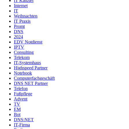
IT Kanzlei
Internet
IT
Weihnachten
IT Praxis
Promt
DNS
2024
EDV Notdienst
IPTV
Consulting
Telekom
IT-Systemhaus
Highspeed Partner
Notebook
Computerfachgeschäft
DNS NET Partner
Telefon
Fußpflege
Advent
TV
EM
Bot
DNS:NET
IT-Firma