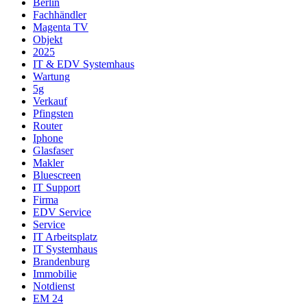
Berlin
Fachhändler
Magenta TV
Objekt
2025
IT & EDV Systemhaus
Wartung
5g
Verkauf
Pfingsten
Router
Iphone
Glasfaser
Makler
Bluescreen
IT Support
Firma
EDV Service
Service
IT Arbeitsplatz
IT Systemhaus
Brandenburg
Immobilie
Notdienst
EM 24