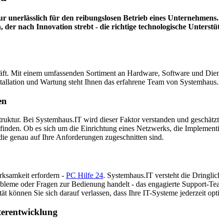
ktur unerlässlich für den reibungslosen Betrieb eines Unternehmens
der nach Innovation strebt - die richtige technologische Unterstüt
ft. Mit einem umfassenden Sortiment an Hardware, Software und Dienst
tallation und Wartung steht Ihnen das erfahrene Team von Systemhaus.
en
truktur. Bei Systemhaus.IT wird dieser Faktor verstanden und geschätzt
 finden. Ob es sich um die Einrichtung eines Netzwerks, die Implemen
die genau auf Ihre Anforderungen zugeschnitten sind.
rksamkeit erfordern -
PC Hilfe 24
. Systemhaus.IT versteht die Dringlich
bleme oder Fragen zur Bedienung handelt - das engagierte Support-Team
t können Sie sich darauf verlassen, dass Ihre IT-Systeme jederzeit opt
terentwicklung